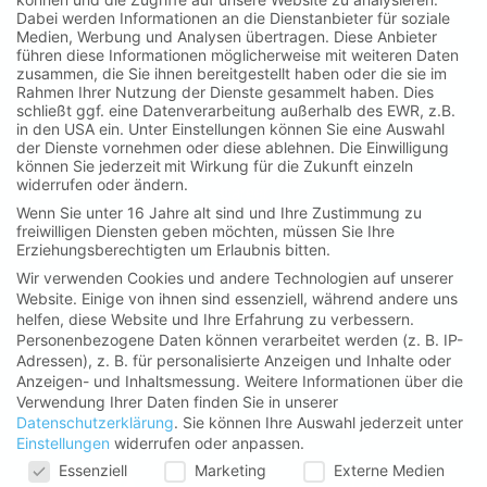
Dabei werden Informationen an die Dienstanbieter für soziale
Medien, Werbung und Analysen übertragen. Diese Anbieter
führen diese Informationen möglicherweise mit weiteren Daten
zusammen, die Sie ihnen bereitgestellt haben oder die sie im
Rahmen Ihrer Nutzung der Dienste gesammelt haben. Dies
schließt ggf. eine Datenverarbeitung außerhalb des EWR, z.B.
in den USA ein. Unter Einstellungen können Sie eine Auswahl
Lanserhof
der Dienste vornehmen oder diese ablehnen. Die Einwilligung
Press
können Sie jederzeit mit Wirkung für die Zukunft einzeln
widerrufen oder ändern.
Career
Wenn Sie unter 16 Jahre alt sind und Ihre Zustimmung zu
SHOP
freiwilligen Diensten geben möchten, müssen Sie Ihre
Erziehungsberechtigten um Erlaubnis bitten.
Impressum
Wir verwenden Cookies und andere Technologien auf unserer
Barrierefreiheit
Website. Einige von ihnen sind essenziell, während andere uns
helfen, diese Website und Ihre Erfahrung zu verbessern.
Datenschutzerklärung
Personenbezogene Daten können verarbeitet werden (z. B. IP-
Datenschutzeinstellungen
Adressen), z. B. für personalisierte Anzeigen und Inhalte oder
Anzeigen- und Inhaltsmessung.
Weitere Informationen über die
Verwendung Ihrer Daten finden Sie in unserer
Datenschutzerklärung
.
Sie können Ihre Auswahl jederzeit unter
Einstellungen
widerrufen oder anpassen.
Datenschutzeinstellungen
Essenziell
Marketing
Externe Medien