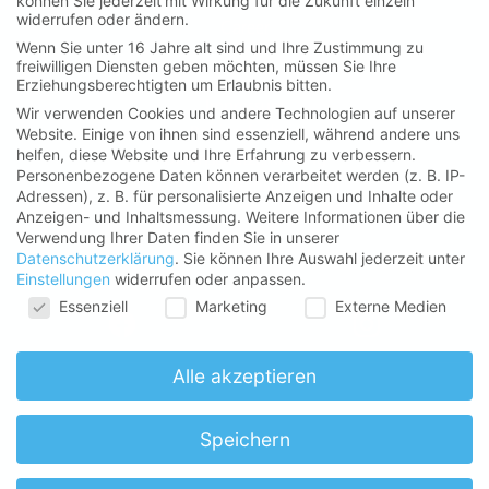
Press
können Sie jederzeit mit Wirkung für die Zukunft einzeln
widerrufen oder ändern.
Career
Wenn Sie unter 16 Jahre alt sind und Ihre Zustimmung zu
SHOP
freiwilligen Diensten geben möchten, müssen Sie Ihre
Erziehungsberechtigten um Erlaubnis bitten.
Impressum
Wir verwenden Cookies und andere Technologien auf unserer
Barrierefreiheit
Website. Einige von ihnen sind essenziell, während andere uns
helfen, diese Website und Ihre Erfahrung zu verbessern.
Datenschutzerklärung
Personenbezogene Daten können verarbeitet werden (z. B. IP-
Datenschutzeinstellungen
Adressen), z. B. für personalisierte Anzeigen und Inhalte oder
Anzeigen- und Inhaltsmessung.
Weitere Informationen über die
Verwendung Ihrer Daten finden Sie in unserer
Datenschutzerklärung
.
Sie können Ihre Auswahl jederzeit unter
Einstellungen
widerrufen oder anpassen.
Datenschutzeinstellungen
Essenziell
Marketing
Externe Medien
Alle akzeptieren
Speichern